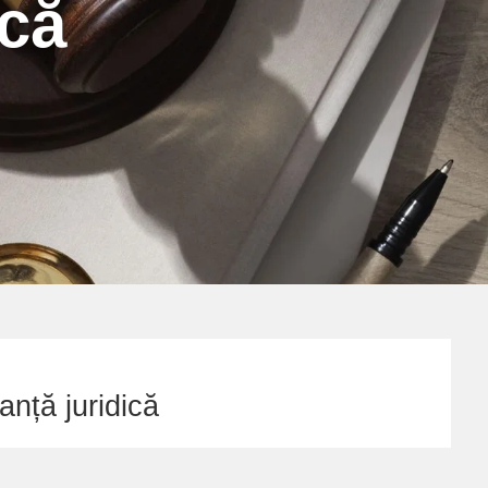
ică
anță juridică