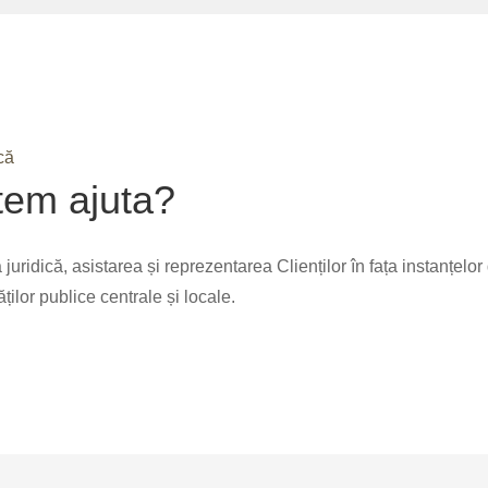
că
tem ajuta?
uridică, asistarea și reprezentarea Clienților în fața instanțelo
ităților publice centrale și locale.