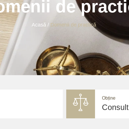
menii de pract
Acasă
Domenii de practică
Obține
Consult